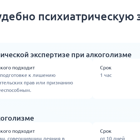
удебно психиатрическую 
рической экспертизе при алкоголизме
 кого подходит
Срок
 подготовке к лишению
1 час
ительских прав или признанию
ееспособным.
коголизме
 кого подходит
Срок
ам, совершившим деяния в
от 10 дней