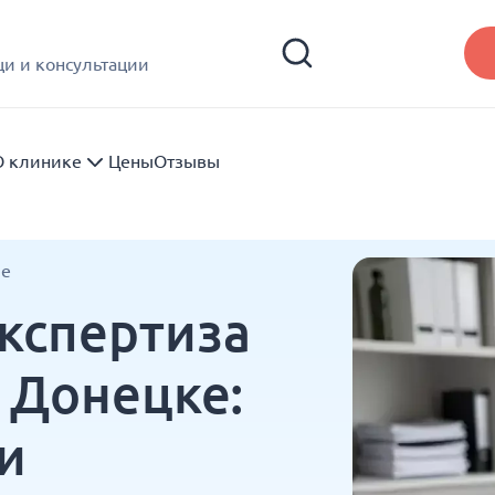
и и консультации
О клинике
Цены
Отзывы
ме
кспертиза
 Донецке:
и