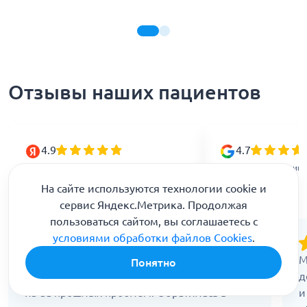
Отзывы наших пациентов
4.9
4.7
Рейтинг организации в Яндекс
Рейтинг организации 
На сайте используются технологии cookie и
сервис Яндекс.Метрика. Продолжая
пользоваться сайтом, вы соглашаетесь с
условиями обработки файлов Cookies
.
Экспертиза понадобилась, когда бывший
М
Понятно
муж пытался оспорить мою адекватность
д
из-за прошлых проблем. Обратилась в
и