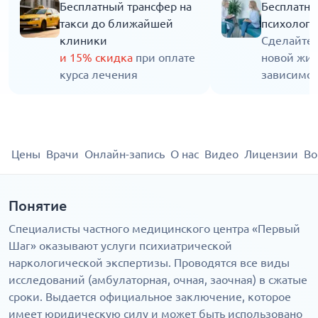
Бесплатный трансфер на
Бесплатна
такси до ближайшей
психолога
клиники
Сделайте 
и 15% скидка
при оплате
новой жиз
курса лечения
зависимос
Цены
Врачи
Онлайн-запись
О нас
Видео
Лицензии
Во
Понятие
Специалисты частного медицинского центра «Первый
Шаг» оказывают услуги психиатрической
наркологической экспертизы. Проводятся все виды
исследований (амбулаторная, очная, заочная) в сжатые
сроки. Выдается официальное заключение, которое
имеет юридическую силу и может быть использовано