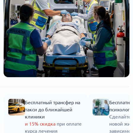
Бесплатный трансфер на
Бесплатна
такси до ближайшей
психолога
клиники
Сделайте 
и 15% скидка
при оплате
новой жиз
курса лечения
зависимос