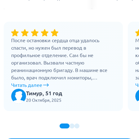
После остановки сердца отца удалось
М
спасти, но нужен был перевод в
н
профильное отделение. Сам бы не
к
организовал. Вызвали частную
о
реанимационную бригаду. В машине все
н
было, врач подключил мониторы,
з
кислород, следил за показателями. По
Читать далее
в
Ч
дороге не отходил. Доехали быстро, но без
п
Тимур, 51 год
резких движений. Приняли без задержек.
к
20 Октября, 2025
Без такой перевозки могло быть поздно.
п
Работают правильно.
с