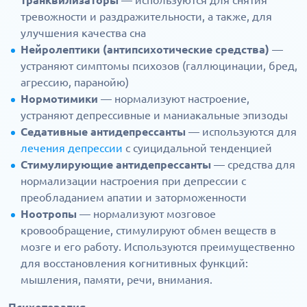
транквилизаторы
— используются для снятия
тревожности и раздражительности, а также, для
улучшения качества сна
Нейролептики (антипсихотические средства)
—
устраняют симптомы психозов (галлюцинации, бред,
агрессию, паранойю)
Нормотимики
— нормализуют настроение,
устраняют депрессивные и маниакальные эпизоды
Седативные антидепрессанты
— используются для
лечения депрессии
с суицидальной тенденцией
Стимулирующие антидепрессанты
— средства для
нормализации настроения при депрессии с
преобладанием апатии и заторможенности
Ноотропы
— нормализуют мозговое
кровообращение, стимулируют обмен веществ в
мозге и его работу. Используются преимущественно
для восстановления когнитивных функций:
мышления, памяти, речи, внимания.