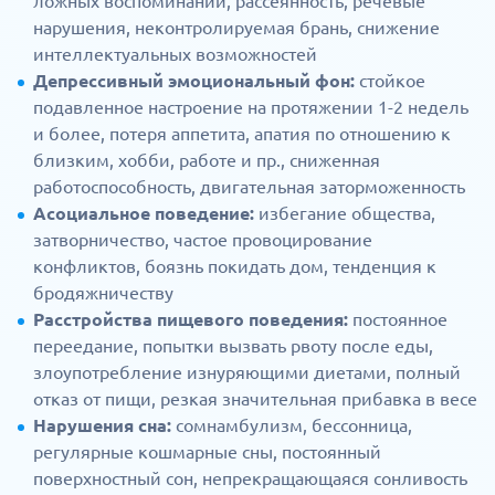
ложных воспоминаний, рассеянность, речевые
нарушения, неконтролируемая брань, снижение
интеллектуальных возможностей
Депрессивный эмоциональный фон:
стойкое
подавленное настроение на протяжении 1-2 недель
и более, потеря аппетита, апатия по отношению к
близким, хобби, работе и пр., сниженная
работоспособность, двигательная заторможенность
Асоциальное поведение:
избегание общества,
затворничество, частое провоцирование
конфликтов, боязнь покидать дом, тенденция к
бродяжничеству
Расстройства пищевого поведения:
постоянное
переедание, попытки вызвать рвоту после еды,
злоупотребление изнуряющими диетами, полный
отказ от пищи, резкая значительная прибавка в весе
Нарушения сна:
сомнамбулизм, бессонница,
регулярные кошмарные сны, постоянный
поверхностный сон, непрекращающаяся сонливость