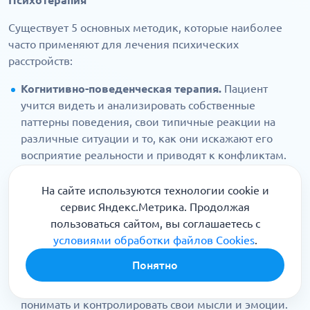
Психотерапия
Существует 5 основных методик, которые наиболее
часто применяют для лечения психических
расстройств:
Когнитивно-поведенческая терапия.
Пациент
учится видеть и анализировать собственные
паттерны поведения, свои типичные реакции на
различные ситуации и то, как они искажают его
восприятие реальности и приводят к конфликтам.
Затем психотерапевт обучает пациента менять
привычки и практиковать более здоровые модели
На сайте используются технологии cookie и
поведения
сервис Яндекс.Метрика. Продолжая
Психодинамическая терапия.
Пациент при помощи
пользоваться сайтом, вы соглашаетесь с
терапевта анализирует свой жизненный опыт,
условиями обработки файлов Cookies
.
выделяет в нем психотравмирующие факторы и
Понятно
ищет их возможную причину
Гештальт-терапия.
Пациент учится осознавать,
понимать и контролировать свои мысли и эмоции.