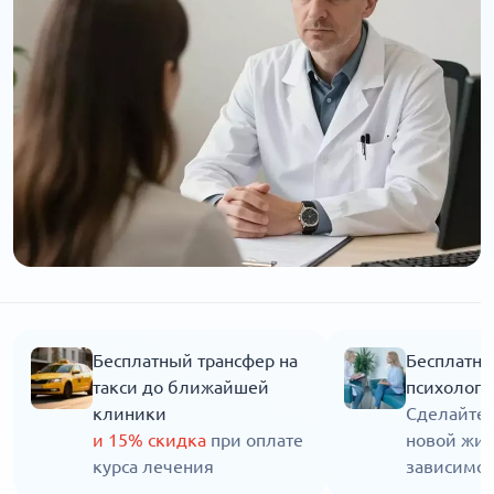
Бесплатный трансфер на
Бесплатна
такси до ближайшей
психолога
клиники
Сделайте 
и 15% скидка
при оплате
новой жиз
курса лечения
зависимос