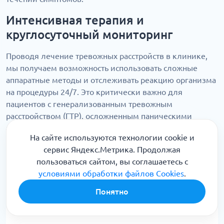
Интенсивная терапия и
круглосуточный мониторинг
Проводя лечение тревожных расстройств в клинике,
мы получаем возможность использовать сложные
аппаратные методы и отслеживать реакцию организма
на процедуры 24/7. Это критически важно для
пациентов с генерализованным тревожным
расстройством (ГТР), осложненным паническими
атаками или сопутствующей депрессией. Врачи могут
На сайте используются технологии cookie и
мгновенно корректировать назначения, обеспечивая
сервис Яндекс.Метрика. Продолжая
максимальную безопасность. Мы гарантируем
пользоваться сайтом, вы соглашаетесь с
глубокое физиологическое восстановление, включая
условиями обработки файлов Cookies
.
нормализацию сна и коррекцию гормонального фона в
условиях высокого комфорта.
Понятно