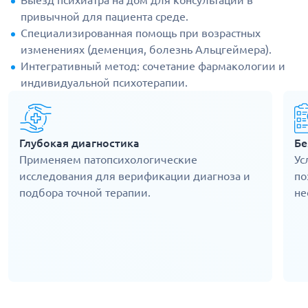
Выезд психиатра на дом для консультации в
привычной для пациента среде.
Специализированная помощь при возрастных
изменениях (деменция, болезнь Альцгеймера).
Интегративный метод: сочетание фармакологии и
индивидуальной психотерапии.
Глубокая диагностика
Бе
Применяем патопсихологические
Ус
исследования для верификации диагноза и
по
подбора точной терапии.
не