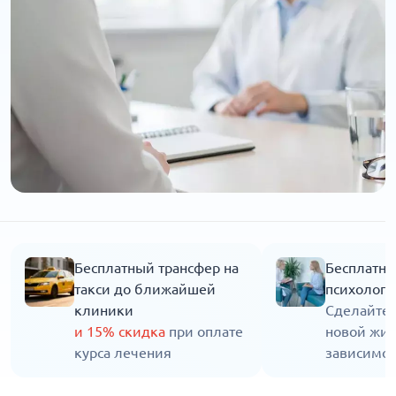
Бесплатный трансфер на
Бесплатна
такси до ближайшей
психолога
клиники
Сделайте 
и 15% скидка
при оплате
новой жиз
курса лечения
зависимос